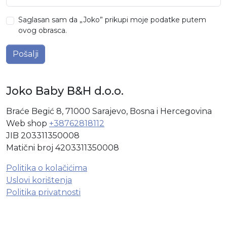
Saglasan sam da „Joko” prikupi moje podatke putem
ovog obrasca.
Pošalji
Joko Baby B&H d.o.o.
Braće Begić 8, 71000 Sarajevo, Bosna i Hercegovina
Web shop
+38762818112
JIB 203311350008
Matični broj 4203311350008
Politika o kolačićima
Uslovi korištenja
Politika privatnosti