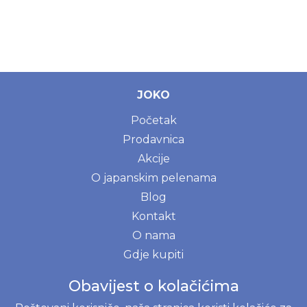
JOKO
Početak
Prodavnica
Akcije
O japanskim pelenama
Blog
Kontakt
O nama
Gdje kupiti
Registrujte se
Obavijest o kolačićima
Prijavite se