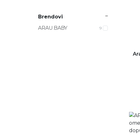
Brendovi
ARAU.BABY
9
Ar