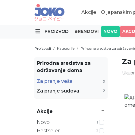
Akcije
O japanskim
PROIZVODI
BRENDOVI
NOVO
AKCI
Proizvodi
Kategorije
Prirodna sredstva za održavan
Za 
Prirodna sredstva za
održavanje doma
Ukupn
Za pranje veša
9
Za pranje sudova
2
Akcije
Novo
1
Bestseler
3