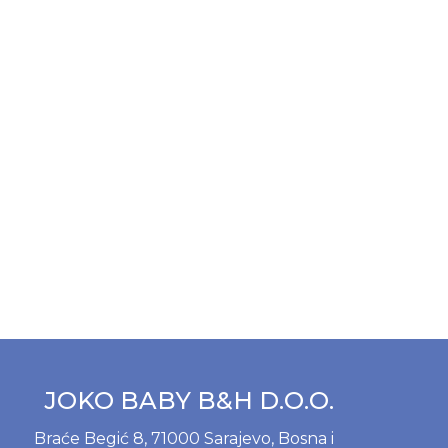
JOKO BABY B&H D.O.O.
Braće Begić 8, 71000 Sarajevo, Bosna i