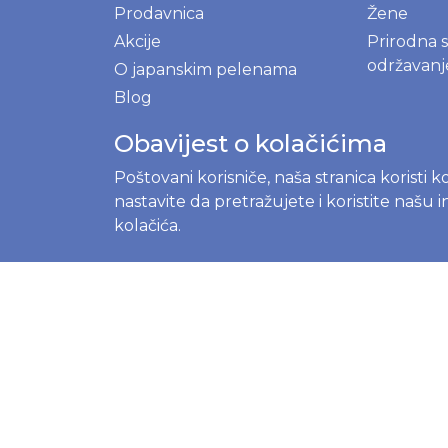
Prodavnica
Žene
Akcije
Prirodna 
održavan
O japanskim pelenama
Blog
Kontakt
Obavijest o kolačićima
O nama
Poštovani korisniče, naša stranica koristi 
Gdje kupiti
nastavite da pretražujete i koristite našu
Registrujte se
kolačića.
Prijavite se