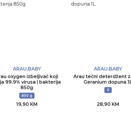
ARAU.BABY
ARAU.BABY
rau oxygen izbeljivač koji
Arau tečni deterdžent z
ja 99.9% virusa i bakterija
Geranium dopuna 1
850g
1l
850 g
19,90 KM
28,90 KM
Dodaj u korpu
Dodaj u korpu