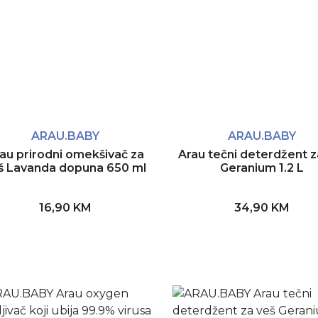
ARAU.BABY
ARAU.BABY
au prirodni omekšivač za
Arau tečni deterdžent z
š Lavanda dopuna 650 ml
Geranium 1.2 L
16,90 KM
34,90 KM
Dodaj u korpu
Dodaj u korpu