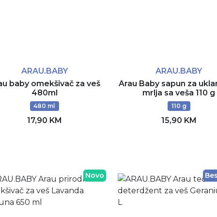
ARAU.BABY
ARAU.BABY
au baby omekšivač za veš
Arau Baby sapun za ukla
480ml
mrlja sa veša 110 g
480 ml
110 g
17,90 KM
15,90 KM
Dodaj u korpu
Dodaj u korpu
Novo
Bes