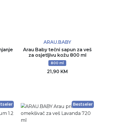
ARAU.BABY
njanje
Arau Baby tečni sapun za veš
za osjetljivu kožu 800 ml
800 ml
21,90 KM
Dodaj u korpu
tseler
Bestseler