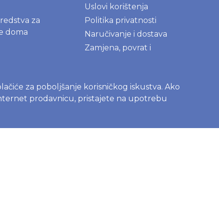
Uslovi korištenja
sredstva za
Politika privatnosti
je doma
Naručivanje i dostava
Zamjena, povrat i
reklamacije
Najčešće postavljena pitanja
kolačiće za poboljšanje korisničkog iskustva. Ako
 internet prodavnicu, pristajete na upotrebu