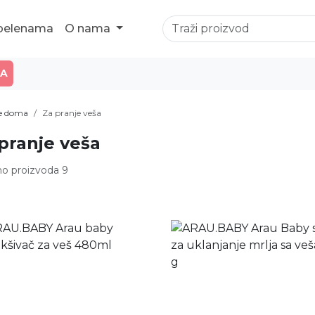
 pelenama
O nama
JA
je doma
Za pranje veša
pranje veša
o proizvoda 9