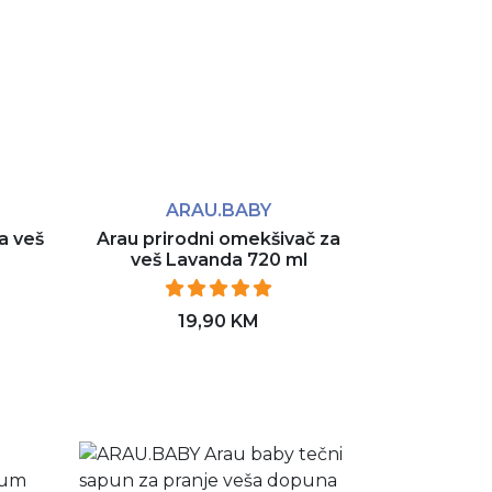
ARAU.BABY
a veš
Arau prirodni omekšivač za
veš Lavanda 720 ml
19,90 KM
Dodaj u korpu