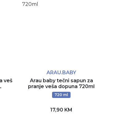
ARAU.BABY
a veš
Arau baby tečni sapun za
L
pranje veša dopuna 720ml
720 ml
17,90 KM
Dodaj u korpu