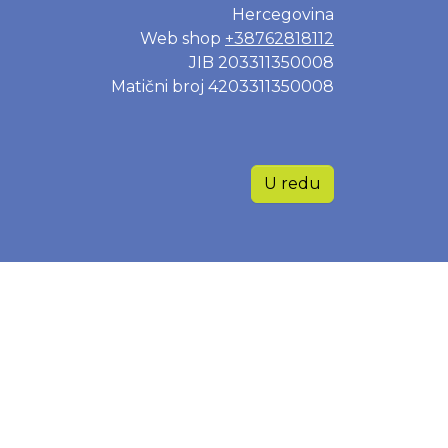
Hercegovina
Web shop
+38762818112
JIB 203311350008
Matični broj 4203311350008
U redu