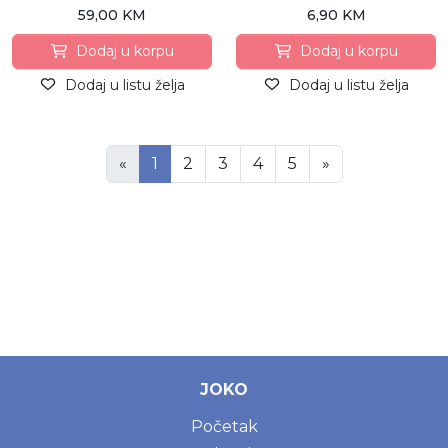
59,00 KM
6,90 KM
Dodaj u korpu
Dodaj u korpu
Dodaj u listu želja
Dodaj u listu želja
«
1
2
3
4
5
»
JOKO
Početak