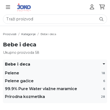
Proizvodi
Kategorije
Bebe i deca
Bebe i deca
Ukupno proizvoda 58
Bebe i deca
Pelene
18
Pelene gaćice
6
99.9% Pure Water vlažne maramice
6
Prirodna kozmetika
28