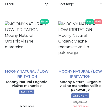
Filteri
Sortiranje
Novo
Novo
-10%
MOONY NATURAL / LOW
MOONY NATURAL / LOW
IRRITATION
IRRITATION
Moony Natural Organic
Moony Natural Organic
vlažne maramice
vlažne maramice veliko
pakovanje
50 kom
3x50kom
29,70 KM
9,90 KM
26,73 KM