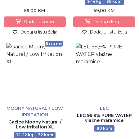
9-14 kg
36 kom
59,00 KM
59,00 KM
Dodaj u korpu
Dodaj u korpu
Dodaj u listu želja
Dodaj u listu želja
Bestseler
MOONY NATURAL / LOW
LEC
IRRITATION
LEC 99,9% PURE WATER
vlažne maramice
Gaćice Moony Natural /
Low Irritation XL
80 kom
12-22 kg
32 kom