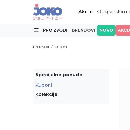
Akcije
O japanskim
PROIZVODI
BRENDOVI
NOVO
AKCI
Proizvodi
Kuponi
Specijalne ponude
Kuponi
Kolekcije