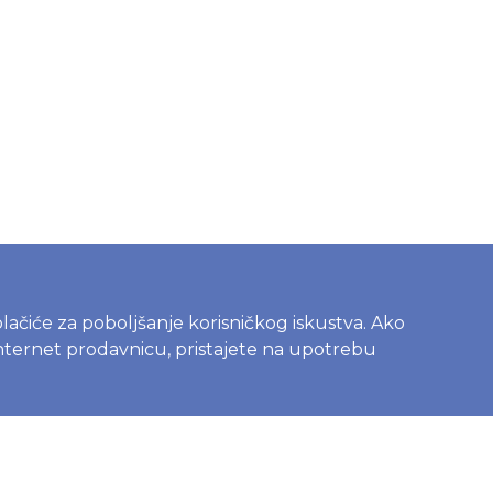
kolačiće za poboljšanje korisničkog iskustva. Ako
IJE
INFORMACIJE
 internet prodavnicu, pristajete na upotrebu
ca
Politika o kolačićima
Uslovi korištenja
sredstva za
Politika privatnosti
je doma
Naručivanje i dostava