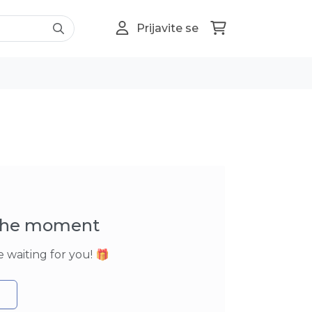
Prijavite se
 the moment
 waiting for you! 🎁