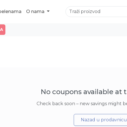
 pelenama
O nama
JA
No coupons available at
Check back soon – new savings might be
Nazad u prodavnicu