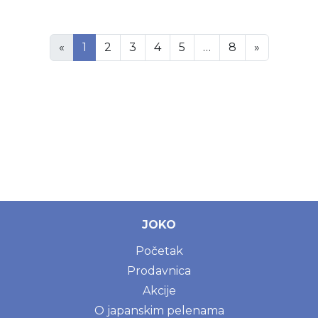
«
1
2
3
4
5
…
8
»
JOKO
Početak
Prodavnica
Akcije
O japanskim pelenama