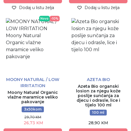
Dodaj u listu želja
Dodaj u listu želja
Novo
-10%
MOONY NATURAL / LOW
AZETA BIO
IRRITATION
Azeta Bio organski
losion za njegu kože
Moony Natural Organic
poslije sunčanja za
vlažne maramice veliko
djecu i odrasle, lice i
pakovanje
tijelo 100 ml
3x50kom
100 ml
29,70 KM
26,73 KM
28,90 KM