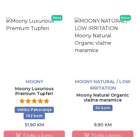
Novo
Novo
MOONY
MOONY NATURAL / LOW
IRRITATION
Moony Luxurious
Premium Tupferi
Moony Natural Organic
vlažne maramice
50 kom
Veliko Pakovanje
102 kom
31,90 KM
9,90 KM
Dodaj u korpu
Dodaj u korpu