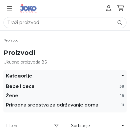
Proizvodi
Proizvodi
Ukupno proizvoda 86
Kategorije
Bebe i deca
58
Žene
18
Prirodna sredstva za održavanje doma
11
Filteri
Sortiranje