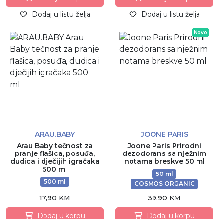
Dodaj u listu želja
Dodaj u listu želja
Novo
ARAU.BABY
JOONE PARIS
Arau Baby tečnost za
Joone Paris Prirodni
pranje flašica, posuđa,
dezodorans sa nježnim
dudica i dječijih igračaka
notama breskve 50 ml
500 ml
50 ml
500 ml
COSMOS ORGANIC
17,90 KM
39,90 KM
Dodaj u korpu
Dodaj u korpu