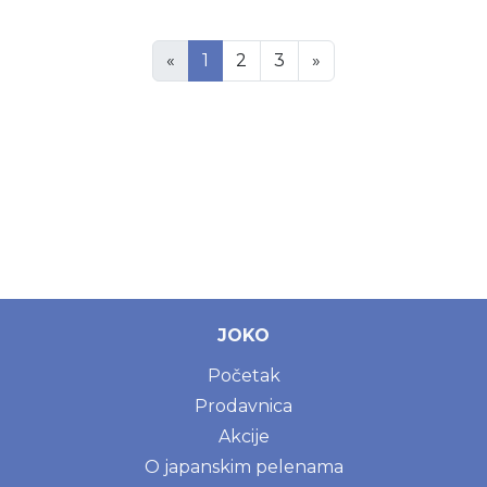
«
1
2
3
»
JOKO
Početak
Prodavnica
Akcije
O japanskim pelenama