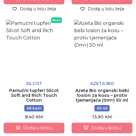
Dodaj u listu želja
Dodaj u listu želja
Novo
SILCOT
AZETA BIO
Pamučni tupferi Silcot
Azeta Bio organski bebi
Soft and Rich Touch
losion za kosu – protiv
Cotton
tjemenjače (0m+) 50 ml
66 kom
50 ml
8,40 KM
13,90 KM
Dodaj u korpu
Dodaj u korpu