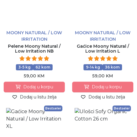
MOONY NATURAL / LOW
MOONY NATURAL / LOW
IRRITATION
IRRITATION
Pelene Moony Natural /
Gaćice Moony Natural /
Low Irritation NB
Low Irritation L
3-5 kg
62 kom
9-14 kg
36 kom
59,00 KM
59,00 KM
Dodaj u korpu
Dodaj u korpu
Dodaj u listu želja
Dodaj u listu želja
Bestseler
Bestseler