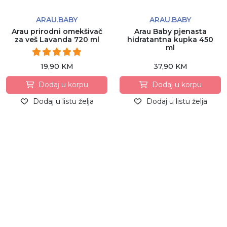
ARAU.BABY
ARAU.BABY
Arau prirodni omekšivač
Arau Baby pjenasta
za veš Lavanda 720 ml
hidratantna kupka 450
ml
19,90 KM
37,90 KM
Dodaj u korpu
Dodaj u korpu
Dodaj u listu želja
Dodaj u listu želja