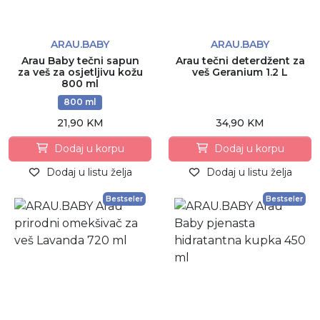
ARAU.BABY
ARAU.BABY
Arau Baby tečni sapun
Arau tečni deterdžent za
za veš za osjetljivu kožu
veš Geranium 1.2 L
800 ml
800 ml
21,90 KM
34,90 KM
Dodaj u korpu
Dodaj u korpu
Dodaj u listu želja
Dodaj u listu želja
Bestseler
Bestseler