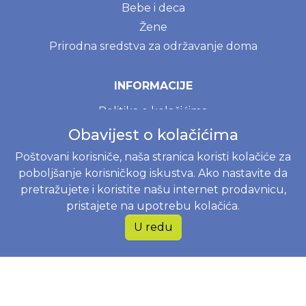
Bebe i deca
Žene
Prirodna sredstva za održavanje doma
INFORMACIJE
Politika o kolačićima
Uslovi korištenja
Obavijest o kolačićima
Politika privatnosti
Poštovani korisniče, naša stranica koristi kolačiće za
Naručivanje i dostava
poboljšanje korisničkog iskustva. Ako nastavite da
Zamjena, povrat i reklamacije
pretražujete i koristite našu internet prodavnicu,
pristajete na upotrebu kolačića.
Najčešće postavljena pitanja
U redu
JOKO BABY B&H D.O.O.
Braće Begić 8, 71000 Sarajevo, Bosna i Hercegovina
Web shop
+38762818112