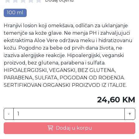
100 ml
Hranjivi losion koji omekšava, odličan za uklanjanje
temenjče sa kože glave. Ne menja PH i zahvaljujući
ekstraktima Aloe Vere održava meku i hidratizovanu
kožu. Pogodno za bebe od prvih dana života, ne
izaziva alergijske reakcije. Hipoalergijski, veganski
proizvod, bez glutena, parabena i sulfata.
HIPOALERGIJSKI, VEGANSKI, BEZ GLUTENA,
PARABENA, SULFATA, POGODAN OD ROĐENJA.
SERTIFIKOVAN ORGANSKI PROIZVOD IZ ITALIJE.
24,60 KM
-
+
Dodaj u korpu