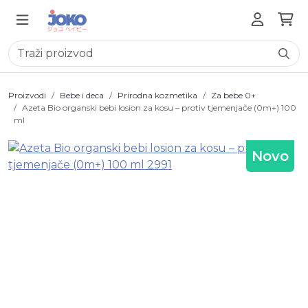
Proizvodi
Bebe i deca
Prirodna kozmetika
Za bebe 0+
Azeta Bio organski bebi losion za kosu – protiv tjemenjače (0m+) 100
ml
Novo