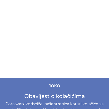
JOKO
Početak
Obavijest o kolačićima
Prodavnica
Poštovani korisniče, naša stranica koristi kolačiće za
Akcije