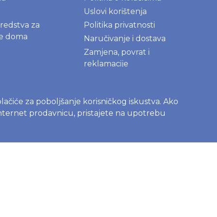
Uslovi korištenja
sredstva za
Politika privatnosti
je doma
Naručivanje i dostava
Zamjena, povrat i
reklamacije
Najčešće postavljena pitanja
kolačiće za poboljšanje korisničkog iskustva. Ako
 internet prodavnicu, pristajete na upotrebu