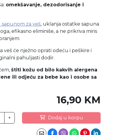
ša:
omekšavanje, dezodorisanje i
 sapunom za veš
, uklanja ostatke sapuna
ga, efikasno eliminiše, a ne prikriva miris
 pranjem.
a veš će nježno oprati odeću i peškire i
ginalni pahuljasti dodir.
čem,
štiti kožu od bilo kakvih alergena
pelene ili odjeću za bebe kao i osobe sa
16,90 KM
+
Dodaj u korpu