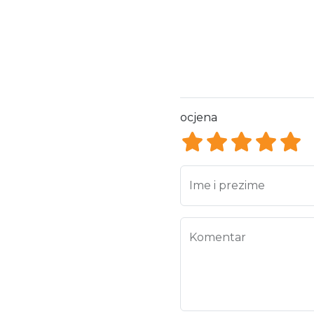
ocjena
ocjena 1
ocjena 2
ocjena 3
ocjen
ocj
Ime i prezime
Komentar