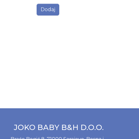
Dodaj
JOKO BABY B&H D.O.O.