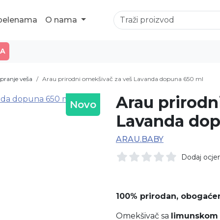
 pelenama
O nama
JA
pranje veša
Arau prirodni omekšivač za veš Lavanda dopuna 650 ml
Arau prirodn
Novo
Lavanda dop
ARAU.BABY
Dodaj ocje
100% prirodan, obogaće
Omekšivač sa
limunskom 