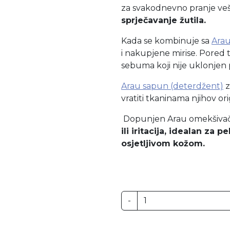
za svakodnevno pranje ve
sprječavanje žutila.
Kada se kombinuje sa
Arau
i nakupjene mirise. Pored to
sebuma koji nije uklonjen
Arau sapun (deterdžent)
z
vratiti tkaninama njihov ori
Dopunjen Arau omekšiva
ili iritacija, idealan za 
osjetljivom kožom.
-