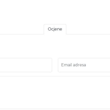
Ocjene
a 4
ena 5
Email adresa