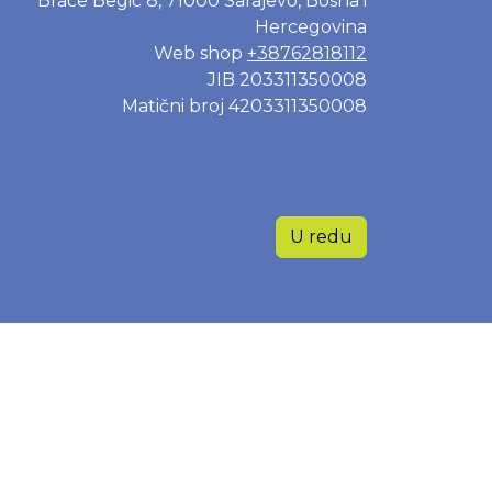
Braće Begić 8, 71000 Sarajevo, Bosna i
Hercegovina
Web shop
+38762818112
JIB 203311350008
Matični broj 4203311350008
U redu