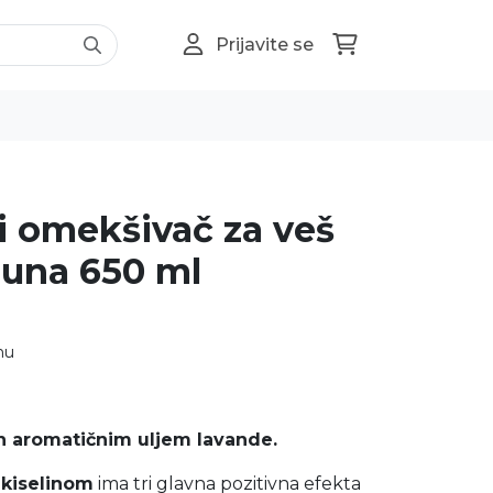
Prijavite se
i omekšivač za veš
una 650 ml
nu
n aromatičnim uljem lavande.
kiselinom
ima tri glavna pozitivna efekta