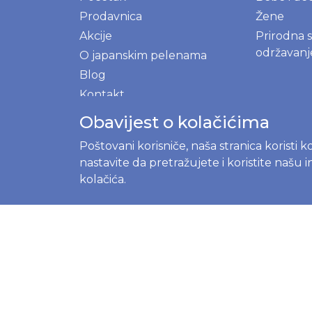
Prodavnica
Žene
Akcije
Prirodna 
održavan
O japanskim pelenama
Blog
Kontakt
O nama
Obavijest o kolačićima
Gdje kupiti
Poštovani korisniče, naša stranica koristi 
Registrujte se
nastavite da pretražujete i koristite našu
Prijavite se
kolačića.