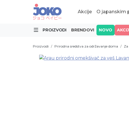
Akcije
O japanskim
PROIZVODI
BRENDOVI
NOVO
AKCI
Proizvodi
Prirodna sredstva za održavanje doma
Za 