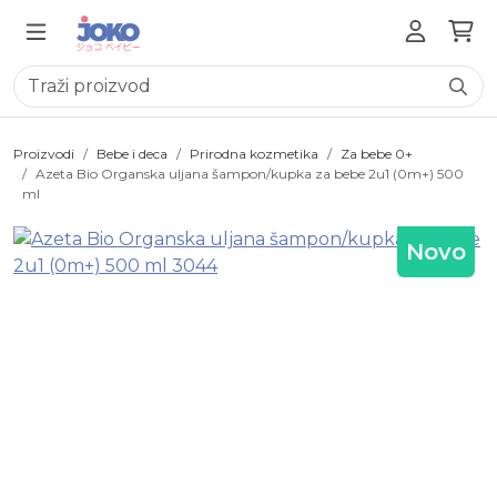
Proizvodi
Bebe i deca
Prirodna kozmetika
Za bebe 0+
Azeta Bio Organska uljana šampon/kupka za bebe 2u1 (0m+) 500
ml
Novo