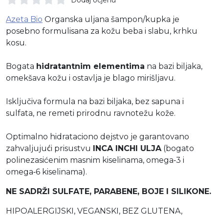
Azeta Bio
Organska uljana šampon/kupka je
posebno formulisana za kožu beba i slabu, krhku
kosu.
Bogata
hidratantnim elementima
na bazi biljaka,
omekšava kožu i ostavlja je blago mirišljavu.
Isključiva formula na bazi biljaka, bez sapuna i
sulfata, ne remeti prirodnu ravnotežu kože.
Optimalno hidrataciono dejstvo je garantovano
zahvaljujući prisustvu
INCA INCHI ULJA
(bogato
polinezasićenim masnim kiselinama, omega‐3 i
omega‐6 kiselinama).
NE SADRŽI SULFATE, PARABENE, BOJE I SILIKONE.
HIPOALERGIJSKI, VEGANSKI, BEZ GLUTENA,