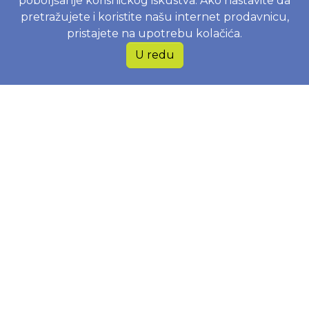
poboljšanje korisničkog iskustva. Ako nastavite da
pretražujete i koristite našu internet prodavnicu,
pristajete na upotrebu kolačića.
INFORMACIJE
U redu
Politika o kolačićima
Uslovi korištenja
Politika privatnosti
Naručivanje i dostava
Zamjena, povrat i reklamacije
Najčešće postavljena pitanja
JOKO BABY B&H D.O.O.
Braće Begić 8, 71000 Sarajevo, Bosna i Hercegovina
Web shop
+38762818112
JIB 203311350008
Matični broj 4203311350008