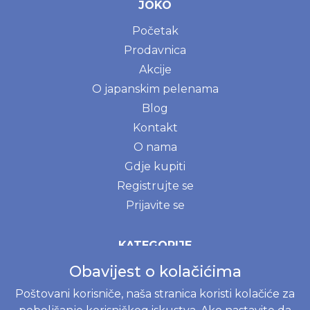
JOKO
Početak
Prodavnica
Akcije
O japanskim pelenama
Blog
Kontakt
O nama
Gdje kupiti
Registrujte se
Prijavite se
KATEGORIJE
Obavijest o kolačićima
Bebe i deca
Žene
Poštovani korisniče, naša stranica koristi kolačiće za
Prirodna sredstva za održavanje doma