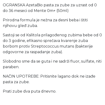
OGRANSKA AzetaBio pasta za zube za uzrast od 0
do 36 meseci od Mente 0m+ (50ml)
Prirodna formula je nežna za desni beba i štiti
njihovu gleđ zuba.
Sastoji se od Ksilitola prilagođenog zubima bebe od 0
do 3 godine, efikasno sprečava kvarenje zuba
borbom protiv Streptococcus mutans (bakterije
odgovorne za raspadanje zuba).
Slobodno sme da se guta i ne sadrži fluor, sulfate, niti
paraben.
NAČIN UPOTREBE: Pritisnite lagano dok ne izađe
pasta za zube.
Prati zube dva puta dnevno.