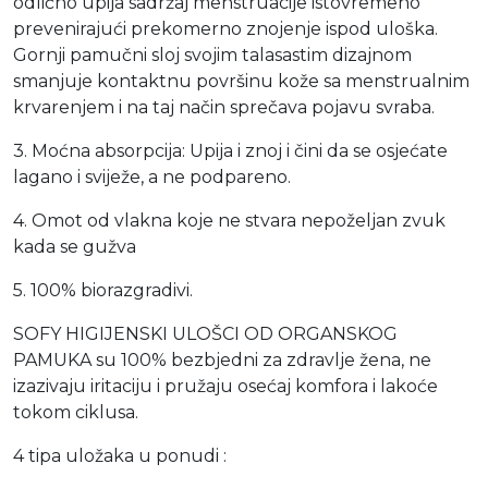
odlično upija sadržaj menstruacije istovremeno
prevenirajući prekomerno znojenje ispod uloška.
Gornji pamučni sloj svojim talasastim dizajnom
smanjuje kontaktnu površinu kože sa menstrualnim
krvarenjem i na taj način sprečava pojavu svraba.
3. Moćna absorpcija: Upija i znoj i čini da se osjećate
lagano i sviježe, a ne podpareno.
4. Omot od vlakna koje ne stvara nepoželjan zvuk
kada se gužva
5. 100% biorazgradivi.
SOFY HIGIJENSKI ULOŠCI OD ORGANSKOG
PAMUKA su 100% bezbjedni za zdravlje žena, ne
izazivaju iritaciju i pružaju osećaj komfora i lakoće
tokom ciklusa.
4 tipa uložaka u ponudi :