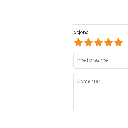
ocjena
ocjena 1
ocjena 2
ocjena 3
ocjen
ocj
Ime i prezime
Komentar