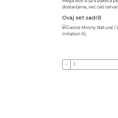
Mega Box-a sa 4 paketa pel
dostavljene, već ćeš ostvar
Ovaj set sadrži
-