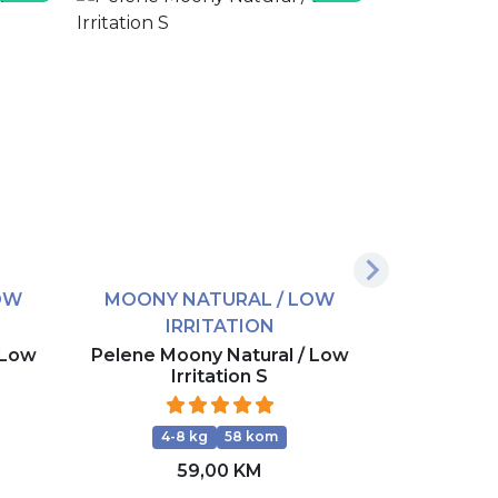
OW
MOONY NATURAL / LOW
IRRITATION
 Low
Pelene Moony Natural / Low
Irritation S
4-8 kg
58 kom
59,00 KM