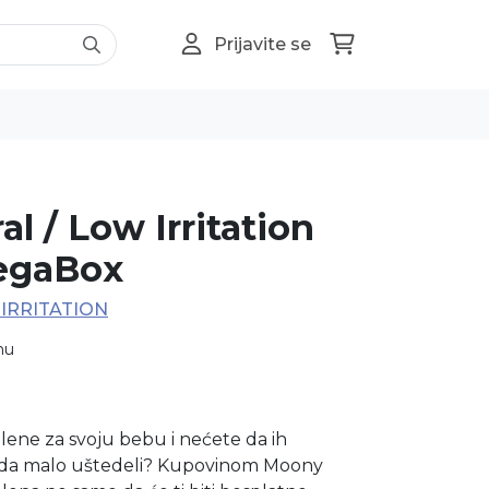
Prijavite se
l / Low Irritation
egaBox
IRRITATION
nu
lene za svoju bebu i nećete da ih
onda malo uštedeli? Kupovinom Moony