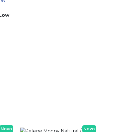
OW
 Low
Novo
Novo