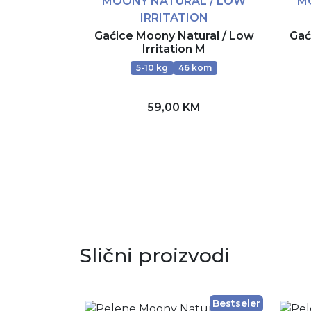
MOONY NATURAL / LOW
M
IRRITATION
Gaćice Moony Natural / Low
Gać
Irritation M
5-10 kg
46 kom
59,00 KM
Dodaj u korpu
Slični proizvodi
Bestseler