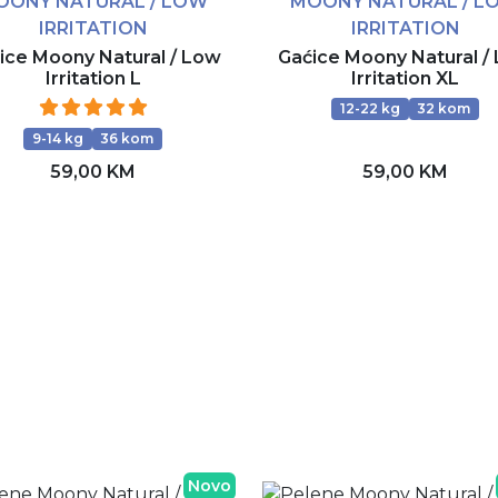
OONY NATURAL / LOW
MOONY NATURAL / L
IRRITATION
IRRITATION
ice Moony Natural / Low
Gaćice Moony Natural /
Irritation L
Irritation XL
12-22 kg
32 kom
9-14 kg
36 kom
59,00 KM
59,00 KM
Dodaj u korpu
Dodaj u korpu
Novo