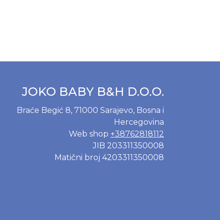
Dodaj u korpu
JOKO BABY B&H D.O.O.
Braće Begić 8, 71000 Sarajevo, Bosna i
Hercegovina
Web shop
+38762818112
JIB 203311350008
Matični broj 4203311350008