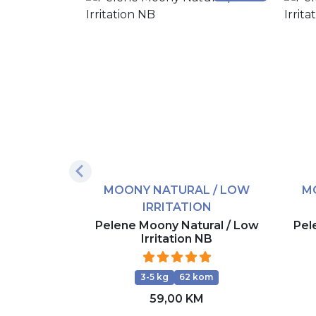
MOONY NATURAL / LOW
M
IRRITATION
Pelene Moony Natural / Low
Pel
Irritation NB
3-5 kg
62 kom
59,00 KM