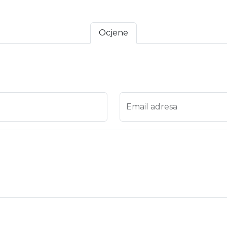
Ocjene
a 4
ena 5
Email adresa