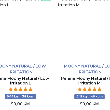
OONY NATURAL / LOW
MOONY NATURAL / L
IRRITATION
IRRITATION
ene Moony Natural / Low
Pelene Moony Natural /
Irritation L
Irritation M
9-14 kg
38 kom
6-11 kg
46 kom
59,00 KM
59,00 KM