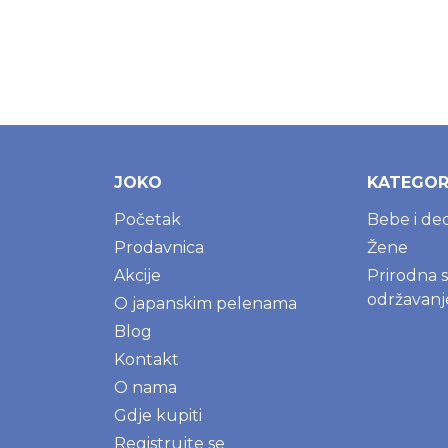
Dodaj u korpu
JOKO
KATEGOR
Početak
Bebe i de
Prodavnica
Žene
Akcije
Prirodna 
održavan
O japanskim pelenama
Blog
Kontakt
O nama
Gdje kupiti
Registrujte se