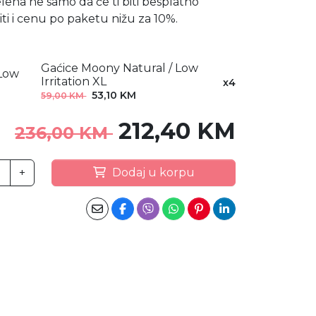
ena ne samo da će ti biti besplatno
iti i cenu po paketu nižu za 10%.
Gaćice Moony Natural / Low
Irritation XL
x4
53,10 KM
59,00 KM
212,40 KM
236,00 KM
+
Dodaj u korpu