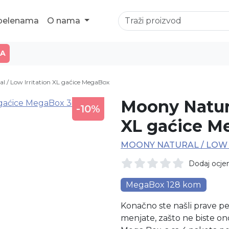
 pelenama
O nama
JA
l / Low Irritation XL gaćice MegaBox
Moony Natura
-10%
XL gaćice M
MOONY NATURAL / LOW 
Dodaj ocje
MegaBox 128 kom
Konačno ste našli prave pe
menjate, zašto ne biste 