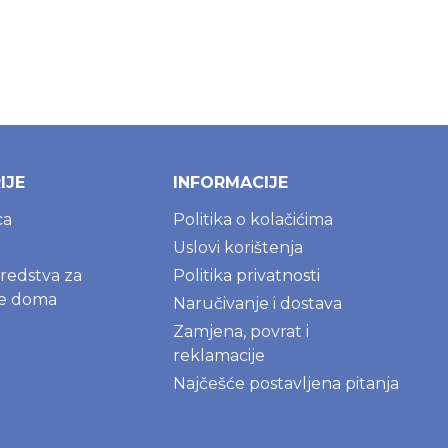
Dodaj u korpu
Dodaj u korpu
IJE
INFORMACIJE
ca
Politika o kolačićima
Uslovi korištenja
sredstva za
Politika privatnosti
je doma
Naručivanje i dostava
Zamjena, povrat i
reklamacije
Najčešće postavljena pitanja