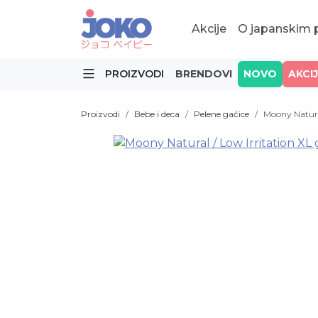
Akcije
O japanskim
PROIZVODI
BRENDOVI
NOVO
AKCI
Proizvodi
Bebe i deca
Pelene gaćice
Moony Natura