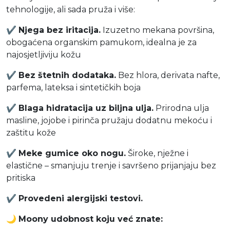
tehnologije, ali sada pruža i više:
✔
Njega bez iritacija.
Izuzetno mekana površina,
obogaćena organskim pamukom, idealna je za
najosjetljiviju kožu
✔
Bez štetnih dodataka.
Bez hlora, derivata nafte,
parfema, lateksa i sintetičkih boja
✔
Blaga hidratacija uz biljna ulja.
Prirodna ulja
masline, jojobe i pirinča pružaju dodatnu mekoću i
zaštitu kože
✔
Meke gumice oko nogu.
Široke, nježne i
elastične – smanjuju trenje i savršeno prijanjaju bez
pritiska
✔
Provedeni alergijski testovi.
🌙
Moony udobnost koju već znate: