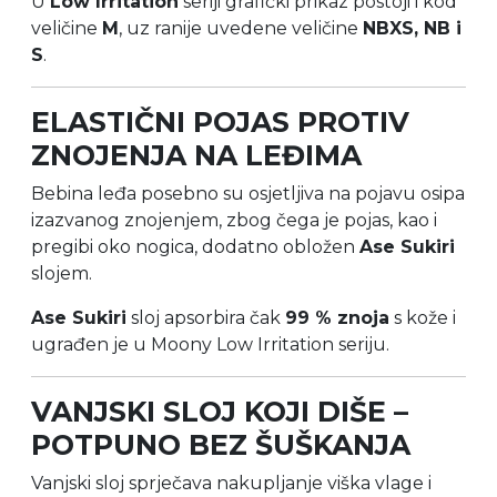
U
Low Irritation
seriji grafički prikaz postoji i kod
veličine
M
, uz ranije uvedene veličine
NBXS, NB i
S
.
ELASTIČNI POJAS PROTIV
ZNOJENJA NA LEĐIMA
Bebina leđa posebno su osjetljiva na pojavu osipa
izazvanog znojenjem, zbog čega je pojas, kao i
pregibi oko nogica, dodatno obložen
Ase Sukiri
slojem.
Ase Sukiri
sloj apsorbira čak
99 % znoja
s kože i
ugrađen je u Moony Low Irritation seriju.
VANJSKI SLOJ KOJI DIŠE –
POTPUNO BEZ ŠUŠKANJA
Vanjski sloj sprječava nakupljanje viška vlage i