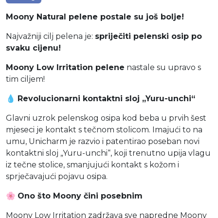
Moony Natural pelene postale su još bolje!
Najvažniji cilj pelena je:
spriječiti pelenski osip po
svaku cijenu!
Moony Low Irritation pelene
nastale su upravo s
tim ciljem!
💧
Revolucionarni kontaktni sloj „Yuru-unchi“
Glavni uzrok pelenskog osipa kod beba u prvih šest
mjeseci je kontakt s tečnom stolicom. Imajući to na
umu, Unicharm je razvio i patentirao poseban novi
kontaktni sloj „Yuru-unchi“, koji trenutno upija vlagu
iz tečne stolice, smanjujući kontakt s kožom i
sprječavajući pojavu osipa.
🌸
Ono što Moony čini posebnim
Moony Low Irritation zadržava sve napredne Moony