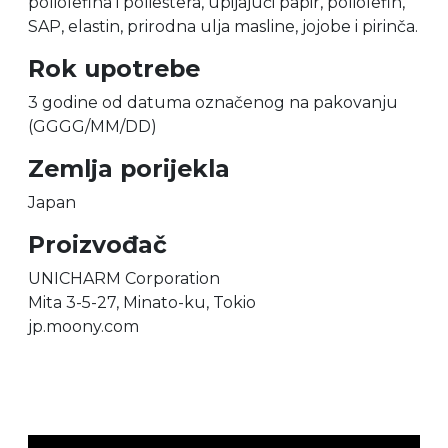
poliolefina i poliestera, upijajući papir, poliolefin,
SAP, elastin, prirodna ulja masline, jojobe i pirinča.
Rok upotrebe
3 godine od datuma označenog na pakovanju
(GGGG/MM/DD)
Zemlja porijekla
Japan
Proizvođač
UNICHARM Corporation
Mita 3-5-27, Minato-ku, Tokio
jp.moony.com