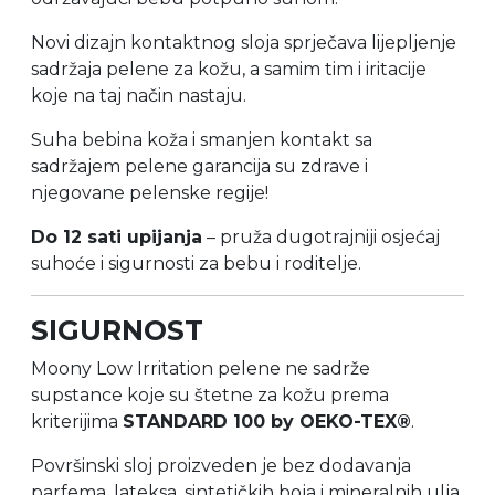
Novi dizajn kontaktnog sloja sprječava lijepljenje
sadržaja pelene za kožu, a samim tim i iritacije
koje na taj način nastaju.
Suha bebina koža i smanjen kontakt sa
sadržajem pelene garancija su zdrave i
njegovane pelenske regije!
Do 12 sati upijanja
– pruža dugotrajniji osjećaj
suhoće i sigurnosti za bebu i roditelje.
SIGURNOST
Moony Low Irritation pelene ne sadrže
supstance koje su štetne za kožu prema
kriterijima
STANDARD 100 by OEKO-TEX®
.
Površinski sloj proizveden je bez dodavanja
parfema, lateksa, sintetičkih boja i mineralnih ulja.