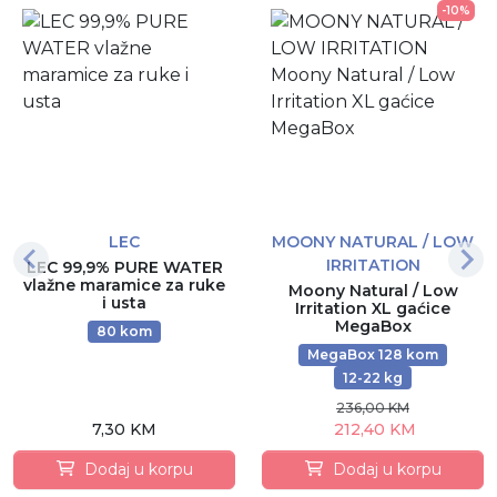
-10%
LEC
MOONY NATURAL / LOW
IRRITATION
LEC 99,9% PURE WATER
vlažne maramice za ruke
Moony Natural / Low
i usta
Irritation XL gaćice
MegaBox
80 kom
MegaBox 128 kom
12-22 kg
236,00 KM
7,30 KM
212,40 KM
Dodaj u korpu
Dodaj u korpu