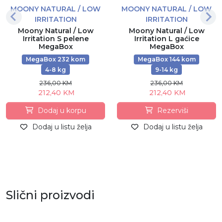
MOONY NATURAL / LOW
MOONY NATURAL / LOW
IRRITATION
IRRITATION
Moony Natural / Low
Moony Natural / Low
Irritation S pelene
Irritation L gaćice
MegaBox
MegaBox
MegaBox 232 kom
MegaBox 144 kom
4-8 kg
9-14 kg
236,00 KM
236,00 KM
212,40 KM
212,40 KM
Dodaj u korpu
Rezerviši
Dodaj u listu želja
Dodaj u listu želja
Slični proizvodi