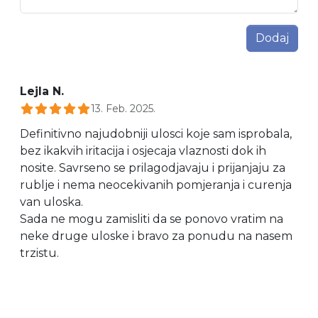
Dodaj
Lejla N.
13. Feb. 2025.
Definitivno najudobniji ulosci koje sam isprobala,
bez ikakvih iritacija i osjecaja vlaznosti dok ih
nosite. Savrseno se prilagodjavaju i prijanjaju za
rublje i nema neocekivanih pomjeranja i curenja
van uloska.
Sada ne mogu zamisliti da se ponovo vratim na
neke druge uloske i bravo za ponudu na nasem
trzistu.