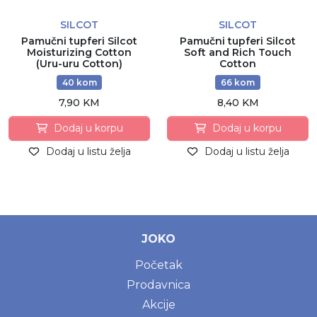
SILCOT
SILCOT
Pamučni tupferi Silcot
Pamučni tupferi Silcot
Moisturizing Cotton
Soft and Rich Touch
(Uru-uru Cotton)
Cotton
40 kom
66 kom
7,90 KM
8,40 KM
Dodaj u korpu
Dodaj u korpu
Dodaj u listu želja
Dodaj u listu želja
JOKO
Početak
Prodavnica
Akcije