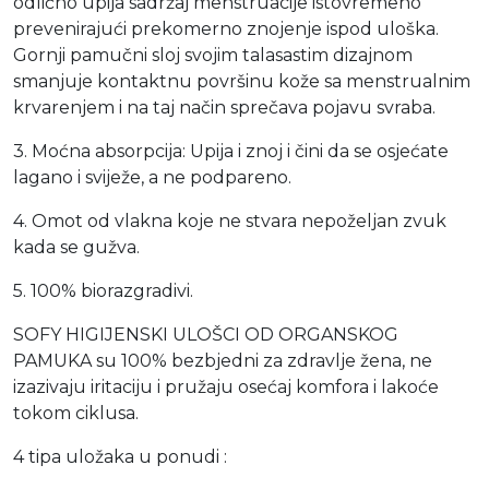
odlično upija sadržaj menstruacije istovremeno
prevenirajući prekomerno znojenje ispod uloška.
Gornji pamučni sloj svojim talasastim dizajnom
smanjuje kontaktnu površinu kože sa menstrualnim
krvarenjem i na taj način sprečava pojavu svraba.
3. Moćna absorpcija: Upija i znoj i čini da se osjećate
lagano i sviježe, a ne podpareno.
4. Omot od vlakna koje ne stvara nepoželjan zvuk
kada se gužva.
5. 100% biorazgradivi.
SOFY HIGIJENSKI ULOŠCI OD ORGANSKOG
PAMUKA su 100% bezbjedni za zdravlje žena, ne
izazivaju iritaciju i pružaju osećaj komfora i lakoće
tokom ciklusa.
4 tipa uložaka u ponudi :