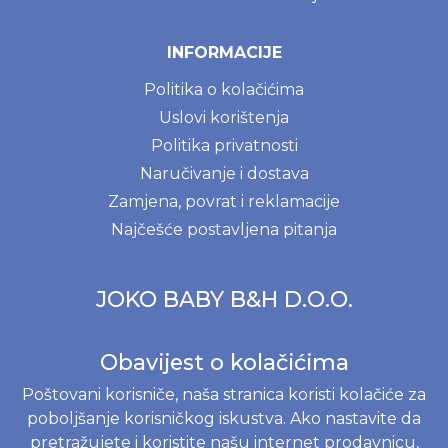
INFORMACIJE
Politika o kolačićima
Uslovi korištenja
Politika privatnosti
Naručivanje i dostava
Zamjena, povrat i reklamacije
Najčešće postavljena pitanja
JOKO BABY B&H D.O.O.
Braće Begić 8, 71000 Sarajevo, Bosna i Hercegovina
Obavijest o kolačićima
Web shop
+38762818112
JIB 203311350008
Poštovani korisniče, naša stranica koristi kolačiće za
Matični broj 4203311350008
poboljšanje korisničkog iskustva. Ako nastavite da
pretražujete i koristite našu internet prodavnicu,