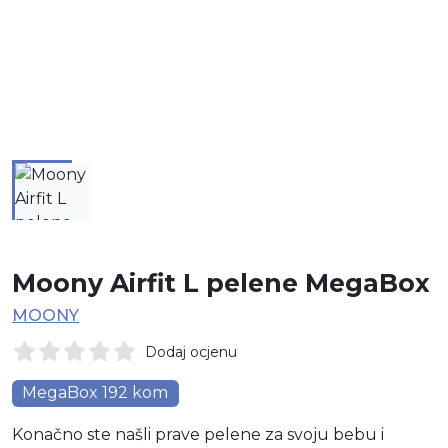
Moony Airfit L pelene MegaBox
MOONY
Dodaj ocjenu
MegaBox 192 kom
Konačno ste našli prave pelene za svoju bebu i