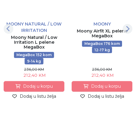
MOONY NATURAL / LOW
MOONY
IRRITATION
Moony Airfit XL pelene
MegaBox
Moony Natural / Low
Irritation L pelene
MegaBox 176 kom
MegaBox
12-17 kg
MegaBox 152 kom
9-14 kg
236,00 KM
236,00 KM
212,40 KM
212,40 KM
Dodaj u korpu
Dodaj u korpu
Dodaj u listu želja
Dodaj u listu želja