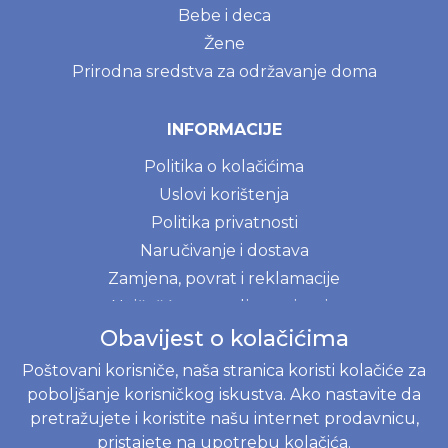
Bebe i deca
Žene
Prirodna sredstva za održavanje doma
INFORMACIJE
Politika o kolačićima
Uslovi korištenja
Politika privatnosti
Naručivanje i dostava
Zamjena, povrat i reklamacije
Najčešće postavljena pitanja
Obavijest o kolačićima
Poštovani korisniče, naša stranica koristi kolačiće za
JOKO BABY B&H D.O.O.
poboljšanje korisničkog iskustva. Ako nastavite da
Braće Begić 8, 71000 Sarajevo, Bosna i Hercegovina
pretražujete i koristite našu internet prodavnicu,
Web shop
+38762818112
pristajete na upotrebu kolačića.