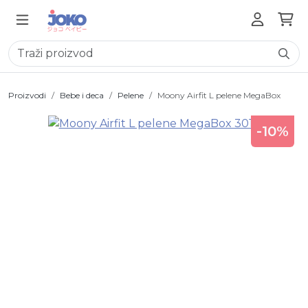
Proizvodi
Bebe i deca
Pelene
Moony Airfit L pelene MegaBox
-10%