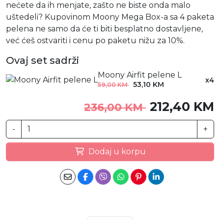
nećete da ih menjate, zašto ne biste onda malo
uštedeli? Kupovinom Moony Mega Box-a sa 4 paketa
pelena ne samo da će ti biti besplatno dostavljene,
već ćeš ostvariti i cenu po paketu nižu za 10%.
Ovaj set sadrži
Moony Airfit pelene L
x4
53,10 KM
59,00 KM
212,40 KM
236,00 KM
-
+
Dodaj u korpu