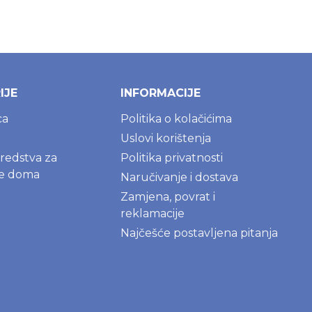
IJE
INFORMACIJE
ca
Politika o kolačićima
Uslovi korištenja
sredstva za
Politika privatnosti
je doma
Naručivanje i dostava
Zamjena, povrat i
reklamacije
Najčešće postavljena pitanja