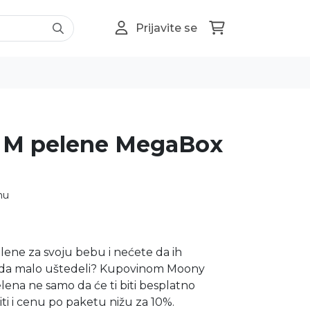
Prijavite se
t M pelene MegaBox
nu
lene za svoju bebu i nećete da ih
onda malo uštedeli? Kupovinom Moony
ena ne samo da će ti biti besplatno
iti i cenu po paketu nižu za 10%.