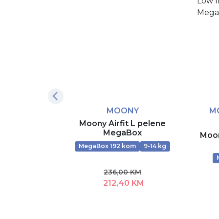
MOONY
M
Moony Airfit L pelene
MegaBox
Moon
MegaBox 192 kom
9-14 kg
236,00 KM
212,40 KM
Dodaj u korpu