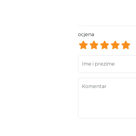
ocjena
ocjena 1
ocjena 2
ocjena 3
ocjen
ocj
Ime i prezime
Komentar