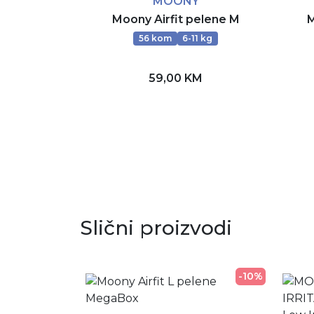
MOONY
Moony Airfit pelene M
M
56 kom
6-11 kg
59,00 KM
Rezerviši
Slični proizvodi
-10%