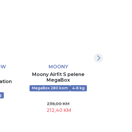
OW
MOONY
Moony Airfit S pelene
Moony A
MegaBox
ation
MegaBox 280 kom
4-8 kg
MegaBox
g
236,00 KM
212,40 KM
2
Dodaj u korpu
D