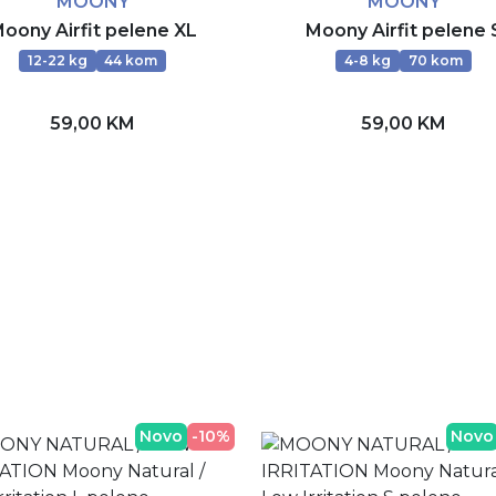
MOONY
MOONY
oony Airfit pelene XL
Moony Airfit pelene 
12-22 kg
44 kom
4-8 kg
70 kom
59,00 KM
59,00 KM
Dodaj u korpu
Dodaj u korpu
Novo
-10%
Novo