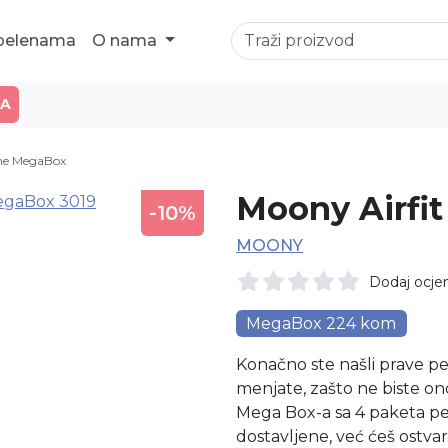
 pelenama
O nama
JA
ene MegaBox
Moony Airfi
-10%
MOONY
Dodaj ocje
MegaBox 224 kom
Konačno ste našli prave pe
menjate, zašto ne biste 
Mega Box-a sa 4 paketa pel
dostavljene, već ćeš ostvar