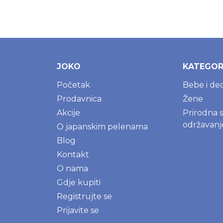
JOKO
KATEGOR
Početak
Bebe i de
Prodavnica
Žene
Akcije
Prirodna 
održavan
O japanskim pelenama
Blog
Kontakt
O nama
Gdje kupiti
Registrujte se
Prijavite se