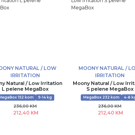
OONY NATURAL / LOW
MOONY NATURAL / L
IRRITATION
IRRITATION
y Natural / Low Irritation
Moony Natural / Low Irrit
L pelene MegaBox
S pelene MegaBox
MegaBox 152 kom
9-14 kg
MegaBox 232 kom
4-8 k
236,00 KM
236,00 KM
212,40 KM
212,40 KM
Dodaj u korpu
Dodaj u korpu