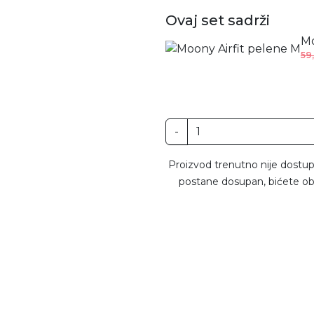
Ovaj set sadrži
Mo
59
-
Proizvod trenutno nije dostup
postane dosupan, bićete ob