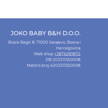
JOKO BABY B&H D.O.O.
Braće Begić 8, 71000 Sarajevo, Bosna i
Hercegovina
Web shop
+38762818112
JIB 203311350008
Matični broj 4203311350008