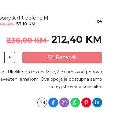
ony Airfit pelene M
x4
53,10 KM
,00 KM
212,40 KM
236,00 KM
+
Rezerviši
an. Ukoliko ga rezervišete, čim proizvod ponovo
avešteni emailom. Ova opcija je dostupna samo
za registrovane korisnike.