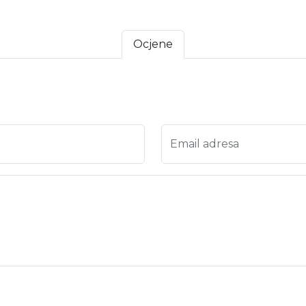
Ocjene
a 4
ena 5
Email adresa