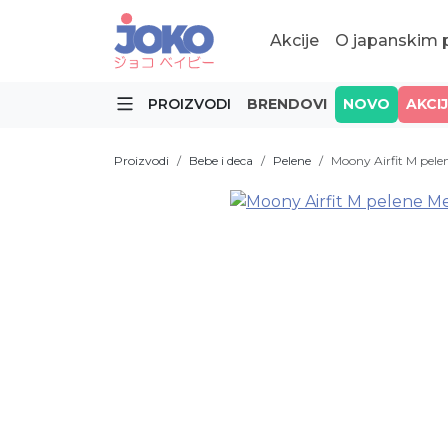
Akcije
O japanskim
PROIZVODI
BRENDOVI
NOVO
AKCI
Proizvodi
Bebe i deca
Pelene
Moony Airfit M pel