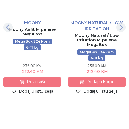
MOONY
MOONY NATURAL / LOW
IRRITATION
Moony Airfit M pelene
MegaBox
Moony Natural / Low
Irritation M pelene
MegaBox 224 kom
MegaBox
6-11 kg
MegaBox 184 kom
6-11 kg
236,00 KM
236,00 KM
212,40 KM
212,40 KM
Rezerviši
Dodaj u korpu
Dodaj u listu želja
Dodaj u listu želja