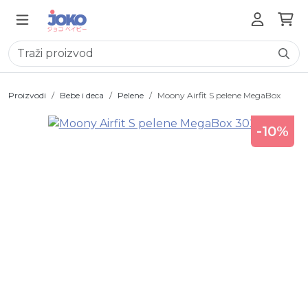
Proizvodi
Bebe i deca
Pelene
Moony Airfit S pelene MegaBox
-10%