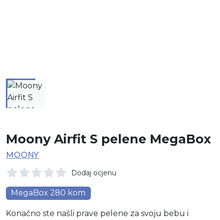
Moony Airfit S pelene MegaBox
MOONY
Dodaj ocjenu
MegaBox 280 kom
Konačno ste našli prave pelene za svoju bebu i