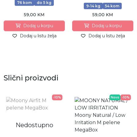
76 kom
do 5 kg
9-14 kg
54 kom
59,00 KM
59,00 KM
Dodaj u korpu
Dodaj u korpu
Dodaj u listu želja
Dodaj u listu želja
Slični proizvodi
-10%
Novo
-10%
Nedostupno