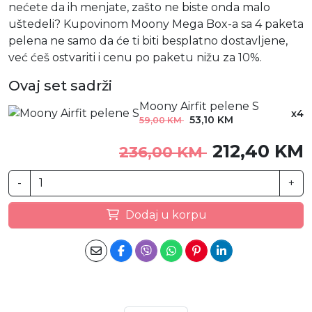
nećete da ih menjate, zašto ne biste onda malo
uštedeli? Kupovinom Moony Mega Box-a sa 4 paketa
pelena ne samo da će ti biti besplatno dostavljene,
već ćeš ostvariti i cenu po paketu nižu za 10%.
Ovaj set sadrži
Moony Airfit pelene S
x4
53,10 KM
59,00 KM
212,40 KM
236,00 KM
-
+
Dodaj u korpu