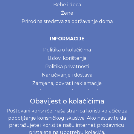
Bebe i deca
Žene
Prirodna sredstva za održavanje doma
INFORMACIJE
Politika o kolačićima
Uslovi korištenja
Politika privatnosti
Naručivanje i dostava
Zamjena, povrat i reklamacije
Najčešće postavljena pitanja
Obavijest o kolačićima
Poštovani korisniče, naša stranica koristi kolačiće za
JOKO BABY B&H D.O.O.
poboljšanje korisničkog iskustva. Ako nastavite da
Braće Begić 8, 71000 Sarajevo, Bosna i Hercegovina
pretražujete i koristite našu internet prodavnicu,
Web shop
+38762818112
pristajete na upotrebu kolačića.