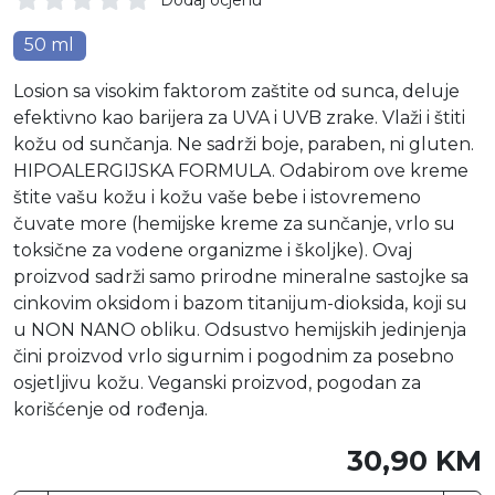
50 ml
Losion sa visokim faktorom zaštite od sunca, deluje
efektivno kao barijera za UVA i UVB zrake. Vlaži i štiti
kožu od sunčanja. Ne sadrži boje, paraben, ni gluten.
HIPOALERGIJSKA FORMULA. Odabirom ove kreme
štite vašu kožu i kožu vaše bebe i istovremeno
čuvate more (hemijske kreme za sunčanje, vrlo su
toksične za vodene organizme i školjke). Ovaj
proizvod sadrži samo prirodne mineralne sastojke sa
cinkovim oksidom i bazom titanijum-dioksida, koji su
u NON NANO obliku. Odsustvo hemijskih jedinjenja
čini proizvod vrlo sigurnim i pogodnim za posebno
osjetljivu kožu. Veganski proizvod, pogodan za
korišćenje od rođenja.
30,90 KM