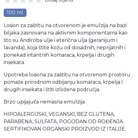
100 ml
Losion za zaštitu na otvorenom je emulzija na bazi
biljaka zasnovana na aktivnim komponentama kao
što su Andiroba ulje i eterična ulja (geranijum i
lavanda), koja štite kožu od dosadnih, neprijatnih i
ponekad iritantnih komaraca, krpelja i drugih
insekata.
Upotreba losiona za zaštitu na otvorenom prostoru
pomaže prirodnom odbijanju komaraca, krpelja I
drugih insekata i štiti izložena područja.
Brzo upijajuća nemasna emulzija.
HIPOALERGIJSKI, VEGANSKI, BEZ GLUTENA,
PARABENA, SULFATA, POGODAN OD ROĐENJA.
SERTIFIKOVAN ORGANSKI PROIZVOD IZ ITALIJE.