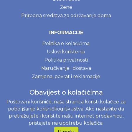
Žene
Prirodna sredstva za održavanje doma
INFORMACIJE
Politika o kolačićima
Uslovi korištenja
Politika privatnosti
Naručivanje i dostava
Zamjena, povrat i reklamacije
Najčešće postavljena pitanja
Obavijest o kolačićima
Poštovani korisniče, naša stranica koristi kolačiće za
JOKO BABY B&H D.O.O.
poboljšanje korisničkog iskustva. Ako nastavite da
Braće Begić 8, 71000 Sarajevo, Bosna i Hercegovina
pretražujete i koristite našu internet prodavnicu,
Web shop
+38762818112
pristajete na upotrebu kolačića.
JIB 203311350008