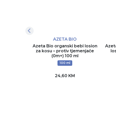
AZETA BIO
Azeta Bio organski bebi losion
Azeta
za kosu – protiv tjemenjače
lo
(0m+) 100 ml
100 ml
24,60 KM
Dodaj u korpu