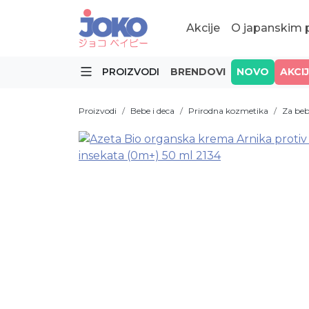
Akcije
O japanskim
PROIZVODI
BRENDOVI
NOVO
AKCI
Proizvodi
Bebe i deca
Prirodna kozmetika
Za beb