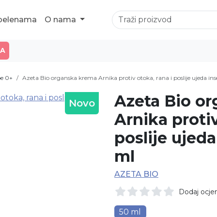
 pelenama
O nama
JA
e 0+
Azeta Bio organska krema Arnika protiv otoka, rana i poslije ujeda i
Azeta Bio o
Novo
Arnika protiv
poslije ujed
ml
AZETA BIO
Dodaj ocje
50 ml