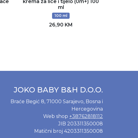
jače
krema za lice i tijelo (0m+) 100
šampon/k
ml
(0
100 ml
26,90 KM
Dodaj u korpu
D
JOKO BABY B&H D.O.O.
Braće Begić 8, 71000 Sarajevo, Bosna i
Hercegovina
Web shop
+38762818112
JIB 203311350008
Matični broj 4203311350008