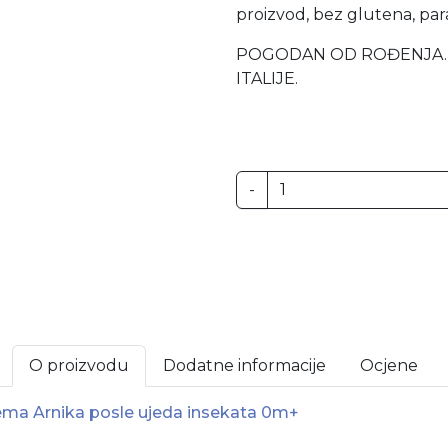
proizvod, bez glutena, para
POGODAN OD ROĐENJA. 
ITALIJE.
-
O proizvodu
Dodatne informacije
Ocjene
ema Arnika posle ujeda insekata 0m+