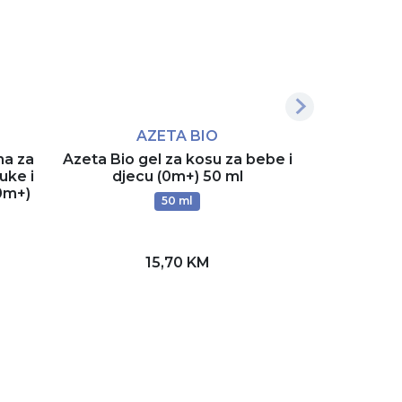
AZETA BIO
A
ma za
Azeta Bio gel za kosu za bebe i
Azeta Bio or
ruke i
djecu (0m+) 50 ml
losion za 
(0m+)
(0
50 ml
15,70 KM
Dodaj u korpu
D