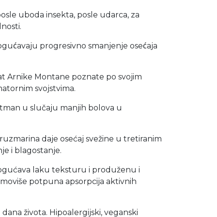
osle uboda insekta, posle udarca, za
nosti.
mogućavaju progresivno smanjenje osećaja
at Arnike Montane poznate po svojim
matornim svojstvima.
tretman u slučaju manjih bolova u
ruzmarina daje osećaj svežine u tretiranim
je i blagostanje.
ogućava laku teksturu i produženu i
omoviše potpuna apsorpcija aktivnih
ana života. Hipoalergijski, veganski