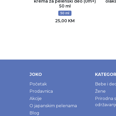
krema za pelenski deo (0m+)
olak
50 ml
50 ml
25,00 KM
Dodaj u korpu
JOKO
KATEGOR
Početak
Bebe i de
Prodavnica
Žene
Akcije
Prirodna 
održavan
O japanskim pelenama
Blog