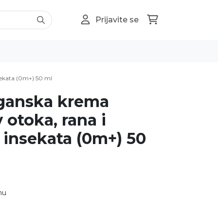
Prijavite se
nsekata (0m+) 50 ml
rganska krema
 otoka, rana i
a insekata (0m+) 50
nu