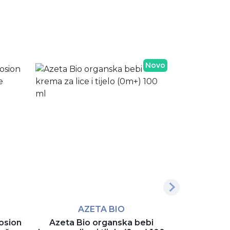
Novo
AZETA BIO
A
osion
Azeta Bio organska bebi
Azeta Bi