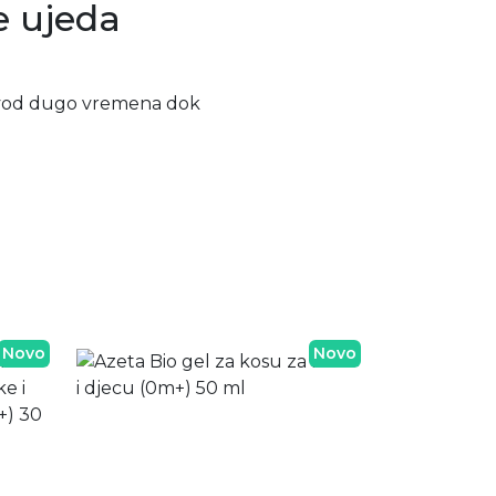
e ujeda
izvod dugo vremena dok
Novo
Novo