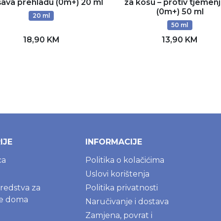
šava prehladu (0m+) 20 ml
za kosu – protiv tjemen
(0m+) 50 ml
20 ml
50 ml
18,90 KM
13,90 KM
Dodaj u korpu
Dodaj u korpu
IJE
INFORMACIJE
ca
Politika o kolačićima
Uslovi korištenja
sredstva za
Politika privatnosti
je doma
Naručivanje i dostava
Zamjena, povrat i