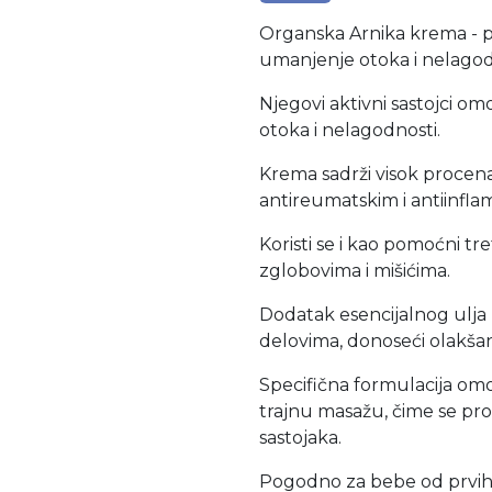
Organska Arnika krema - p
umanjenje otoka i nelagod
Njegovi aktivni sastojci o
otoka i nelagodnosti.
Krema sadrži visok procen
antireumatskim i antiinfla
Koristi se i kao pomoćni 
zglobovima i mišićima.
Dodatak esencijalnog ulja 
delovima, donoseći olakšan
Specifična formulacija om
trajnu masažu, čime se pr
sastojaka.
Pogodno za bebe od prvih d