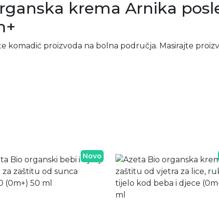
Organska krema Arnika posl
m+
te komadić proizvoda na bolna područja. Masirajte pro
Novo