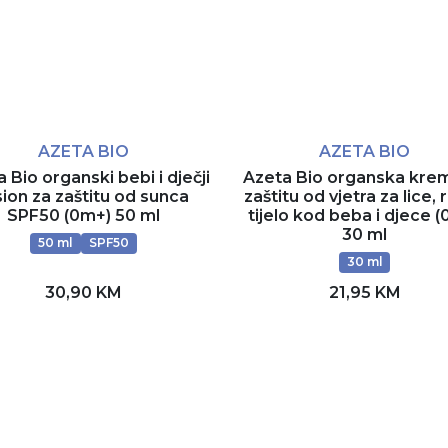
AZETA BIO
AZETA BIO
 Bio organski bebi i dječji
Azeta Bio organska kre
sion za zaštitu od sunca
zaštitu od vjetra za lice, 
SPF50 (0m+) 50 ml
tijelo kod beba i djece 
30 ml
50 ml
SPF50
30 ml
30,90 KM
21,95 KM
Dodaj u korpu
Dodaj u korpu