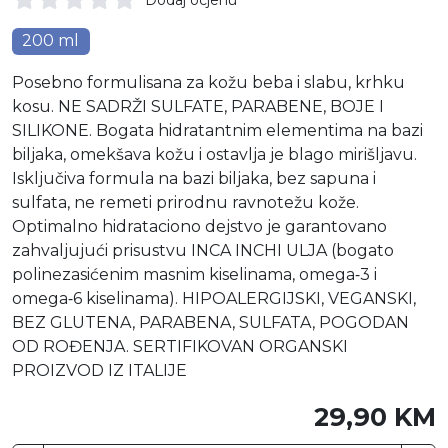
200 ml
Posebno formulisana za kožu beba i slabu, krhku
kosu. NE SADRŽI SULFATE, PARABENE, BOJE I
SILIKONE. Bogata hidratantnim elementima na bazi
biljaka, omekšava kožu i ostavlja je blago mirišljavu.
Isključiva formula na bazi biljaka, bez sapuna i
sulfata, ne remeti prirodnu ravnotežu kože.
Optimalno hidrataciono dejstvo je garantovano
zahvaljujući prisustvu INCA INCHI ULJA (bogato
polinezasićenim masnim kiselinama, omega‐3 i
omega‐6 kiselinama). HIPOALERGIJSKI, VEGANSKI,
BEZ GLUTENA, PARABENA, SULFATA, POGODAN
OD ROĐENJA. SERTIFIKOVAN ORGANSKI
PROIZVOD IZ ITALIJE
29,90 KM