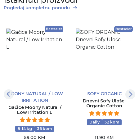
Pogledaj kompletnu ponudu
Bestseler
Bestseler
MOONY NATURAL / LOW
SOFY ORGANIC
IRRITATION
Dnevni Sofy Ulošci
Organic Cotton
Gaćice Moony Natural /
Low Irritation L
Daily
52 kom
9-14 kg
36 kom
59,00 KM
11,90 KM