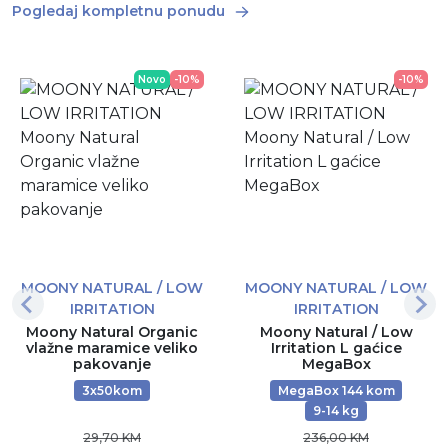
Pogledaj kompletnu ponudu
Novo
-10%
-10%
MOONY NATURAL / LOW
MOONY NATURAL / LOW
IRRITATION
IRRITATION
Moony Natural Organic
Moony Natural / Low
vlažne maramice veliko
Irritation L gaćice
pakovanje
MegaBox
3x50kom
MegaBox 144 kom
9-14 kg
29,70 KM
236,00 KM