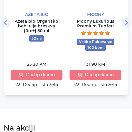
AZETA BIO
MOONY
Azeta bio Organsko
Moony Luxurious
bebi ulje breskva
Premium Tupferi
(0m+) 50 ml
50 ml
Veliko Pakovanje
102 kom
25,30 KM
31,90 KM
Dodaj u korpu
Dodaj u korpu
Dodaj u listu želja
Dodaj u listu želja
Na akciji