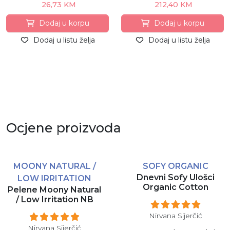
26,73 KM
212,40 KM
Dodaj u korpu
Dodaj u korpu
Dodaj u listu želja
Dodaj u listu želja
Ocjene proizvoda
MOONY NATURAL /
SOFY ORGANIC
Dnevni Sofy Ulošci
LOW IRRITATION
Organic Cotton
Pelene Moony Natural
/ Low Irritation NB
Nirvana Sijerčić
Nirvana Sijerčić