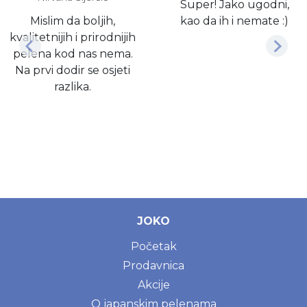
Super! Jako ugodni,
Mislim da boljih,
kao da ih i nemate :)
kvalitetnijih i prirodnijih
pelena kod nas nema.
Na prvi dodir se osjeti
razlika.
JOKO
Početak
Prodavnica
Akcije
O japanskim pelenama