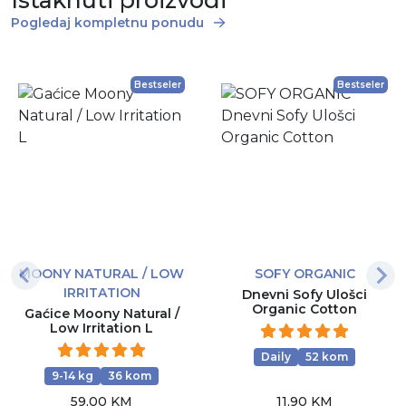
Pogledaj kompletnu ponudu
Bestseler
Bestseler
MOONY NATURAL / LOW
SOFY ORGANIC
IRRITATION
Dnevni Sofy Ulošci
Organic Cotton
Gaćice Moony Natural /
Low Irritation L
Daily
52 kom
9-14 kg
36 kom
59,00 KM
11,90 KM