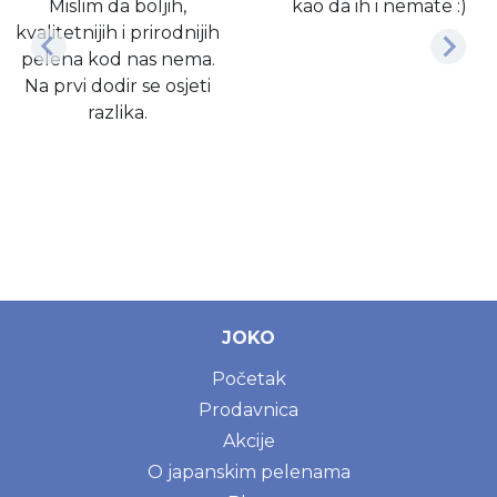
Mislim da boljih,
kao da ih i nemate :)
kvalitetnijih i prirodnijih
pelena kod nas nema.
Na prvi dodir se osjeti
razlika.
JOKO
Početak
Prodavnica
Akcije
O japanskim pelenama