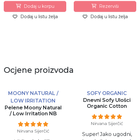
Dodaj u korpu
Rezerviši
Dodaj u listu želja
Dodaj u listu želja
Ocjene proizvoda
MOONY NATURAL /
SOFY ORGANIC
Dnevni Sofy Ulošci
LOW IRRITATION
Organic Cotton
Pelene Moony Natural
/ Low Irritation NB
Nirvana Sijerčić
Nirvana Sijerčić
Super! Jako ugodni,