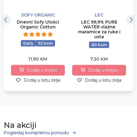
SOFY ORGANIC
LEC
Dnevni Sofy Ulošci
LEC 99,9% PURE
Organic Cotton
WATER vlažne
maramice za ruke i
usta
Daily
52 kom
80 kom
11,90 KM
7,30 KM
Dodaj u korpu
Dodaj u korpu
Dodaj u listu želja
Dodaj u listu želja
Na akciji
Pogledaj kompletnu ponudu