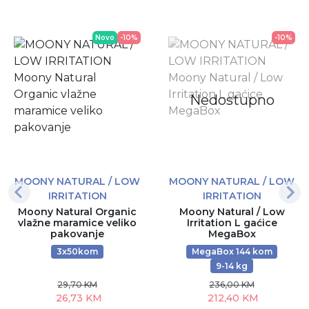
Novo
-10%
-10%
Nedostupno
MOONY NATURAL / LOW
MOONY NATURAL / LOW
IRRITATION
IRRITATION
Moony Natural Organic
Moony Natural / Low
vlažne maramice veliko
Irritation L gaćice
pakovanje
MegaBox
3x50kom
MegaBox 144 kom
9-14 kg
29,70 KM
236,00 KM
26,73 KM
212,40 KM