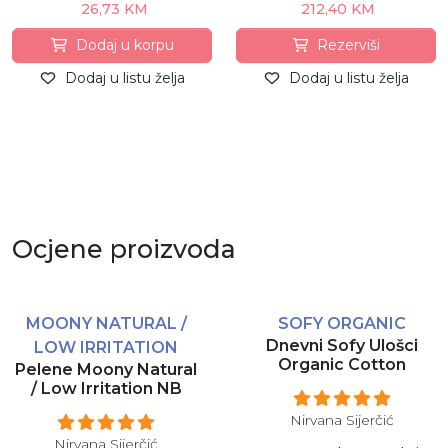
26,73 KM
212,40 KM
Dodaj u korpu
Rezerviši
Dodaj u listu želja
Dodaj u listu želja
Ocjene proizvoda
MOONY NATURAL /
SOFY ORGANIC
Dnevni Sofy Ulošci
LOW IRRITATION
Organic Cotton
Pelene Moony Natural
/ Low Irritation NB
Nirvana Sijerčić
Nirvana Sijerčić