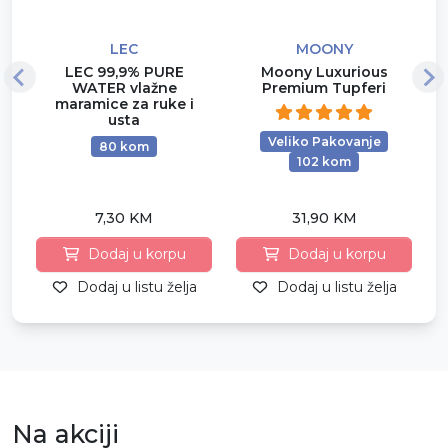
LEC
MOONY
LEC 99,9% PURE
Moony Luxurious
WATER vlažne
Premium Tupferi
maramice za ruke i
usta
Veliko Pakovanje
80 kom
102 kom
7,30 KM
31,90 KM
Dodaj u korpu
Dodaj u korpu
Dodaj u listu želja
Dodaj u listu želja
Na akciji