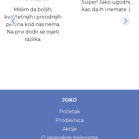
Super! Jako ugodni,
Mislim da boljih,
kao da ih i nemate :)
kvalitetnijih i prirodnijih
pelena kod nas nema.
Na prvi dodir se osjeti
razlika.
JOKO
Početak
Prodavnica
Akcije
O japanskim pelenama