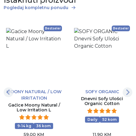
Pogledaj kompletnu ponudu
Bestseler
Bestseler
MOONY NATURAL / LOW
SOFY ORGANIC
IRRITATION
Dnevni Sofy Ulošci
Organic Cotton
Gaćice Moony Natural /
Low Irritation L
Daily
52 kom
9-14 kg
36 kom
59,00 KM
11,90 KM