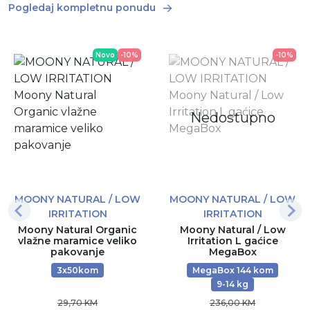
Pogledaj kompletnu ponudu
Novo
-10%
-10%
Nedostupno
MOONY NATURAL / LOW
MOONY NATURAL / LOW
IRRITATION
IRRITATION
Moony Natural Organic
Moony Natural / Low
vlažne maramice veliko
Irritation L gaćice
pakovanje
MegaBox
3x50kom
MegaBox 144 kom
9-14 kg
29,70 KM
236,00 KM